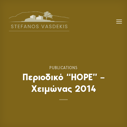
Skip
to
content
PUBLICATIONS
Περιοδικό “HOPE” –
Χειμώνας 2014