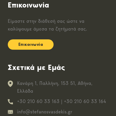
Επικοινωνία
Είμαστε στην διάθεσή σας ώστε να
καλύψουμε άμεσα τα ζητήματά σας.
Επικοινωνία
Σχετικά με Εμάς
Κανάρη 1, Παλλήνη, 153 51, Αθήνα,
Ελλάδα
+30 210 60 33 163
|
+30 210 60 33 164
info@stefanosvasdekis.gr